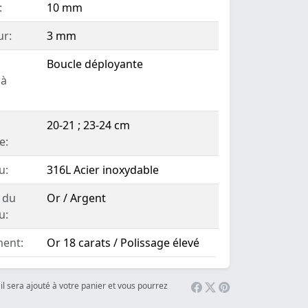
:
10 mm
ur:
3 mm
Boucle déployante
 à
20-21 ; 23-24 cm
e:
u:
316L Acier inoxydable
 du
Or / Argent
u:
ent:
Or 18 carats / Polissage élevé
il sera ajouté à votre panier et vous pourrez