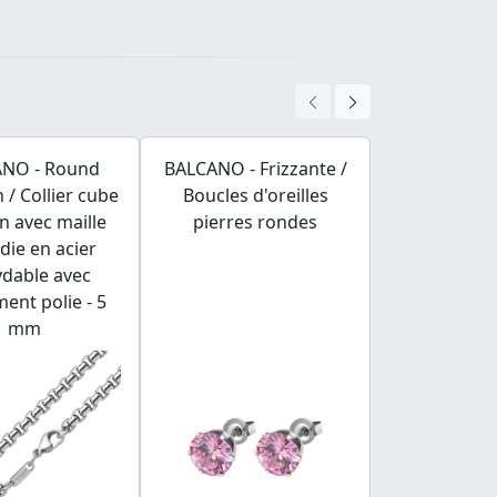
NO - Round
BALCANO - Frizzante /
Charm Spa
 / Collier cube
Boucles d'oreilles
avec des 
en avec maille
pierres rondes
précieu
die en acier
zirconium
ydable avec
ent polie - 5
mm