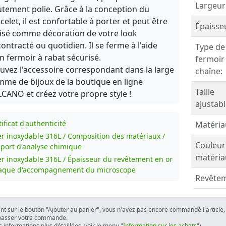
Largeur
tement polie. Grâce à la conception du
celet, il est confortable à porter et peut être
Épaisse
lisé comme décoration de votre look
ontracté ou quotidien. Il se ferme à l'aide
Type de
n fermoir à rabat sécurisé.
fermoir
uvez l'accessoire correspondant dans la large
chaîne:
me de bijoux de la boutique en ligne
Taille
CANO et créez votre propre style !
ajustabl
ificat d'authenticité
Matéria
er inoxydable 316L / Composition des matériaux /
Couleur
port d'analyse chimique
matéria
er inoxydable 316L / Épaisseur du revêtement en or
laque d'accompagnement du microscope
Revêtem
ant sur le bouton "Ajouter au panier", vous n'avez pas encore commandé l'article, 
passer votre commande.
 informations plus détaillées, voir le menu "
Information sur les achats
").