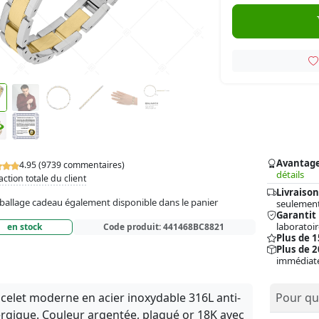
Avantag
4.95 (9739 commentaires)
détails
action totale du client
Livraison
allage cadeau également disponible dans le panier
seulement
Garantit
laboratoir
en stock
Code produit:
441468BC8821
Plus de 
Plus de 2
immédiat
celet moderne en acier inoxydable 316L anti-
Pour qui
ergique. Couleur argentée, plaqué or 18K avec