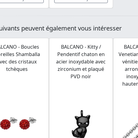
uivants peuvent également vous intéresser
LCANO - Boucles
BALCANO - Kitty /
BALCA
oreilles Shamballa
Pendentif chaton en
Venetian
vec des cristaux
acier inoxydable avec
véniti
tchèques
zirconium et plaqué
arron
PVD noir
inox
hautem