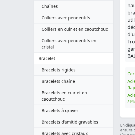
hau
Chaînes
bra
Colliers avec pendentifs
uti
déc
Colliers en cuir et en caoutchouc
d'u
Colliers avec pendentifs en
Tro
cristal
gam
BAL
Bracelet
Bracelets rigides
Cert
Bracelets chaîne
Aci
Rap
Bracelets en cuir et en
Aci
caoutchouc
/ P
Bracelets à graver
Bracelets d’amitié gravables
En cliqu
ensuite 
Bracelets avec cristaux
(Pour des