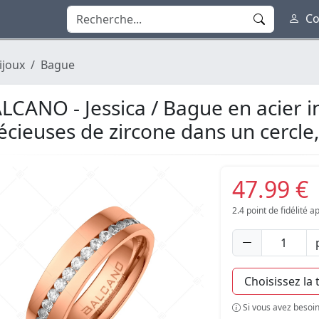
Co
ijoux
Bague
LCANO - Jessica / Bague en acier i
écieuses de zircone dans un cercle
47.99 €
2.4
point de fidélité 
Si vous avez besoin 