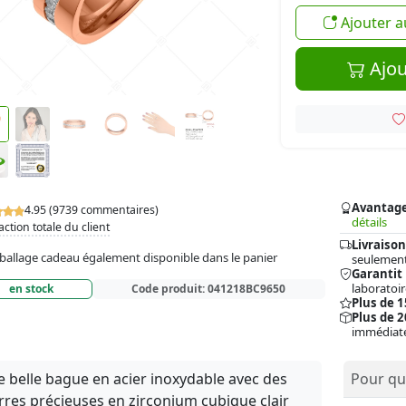
Ajouter a
Ajou
Avantag
4.95 (9739 commentaires)
détails
action totale du client
Livraison
allage cadeau également disponible dans le panier
seulement
Garantit
laboratoir
en stock
Code produit:
041218BC9650
Plus de 
Plus de 2
immédiat
 belle bague en acier inoxydable avec des
Pour qui
rres précieuses en zirconium cubique clair