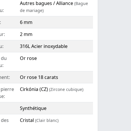
Autres bagues / Alliance
(Bague
u:
de mariage)
:
6 mm
ur:
2 mm
u:
316L Acier inoxydable
 du
Or rose
u:
ent:
Or rose 18 carats
 pierre
Cirkónia (CZ)
(Zircone cubique)
se:
Synthétique
 des
Cristal
(Clair blanc)