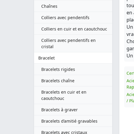
tou
Chaînes
en 
Colliers avec pendentifs
pla
Un 
Colliers en cuir et en caoutchouc
vra
Colliers avec pendentifs en
Cho
cristal
gam
Un 
Bracelet
Bracelets rigides
Cert
Bracelets chaîne
Aci
Rap
Bracelets en cuir et en
Aci
caoutchouc
/ P
Bracelets à graver
Bracelets d’amitié gravables
Bracelets avec cristaux