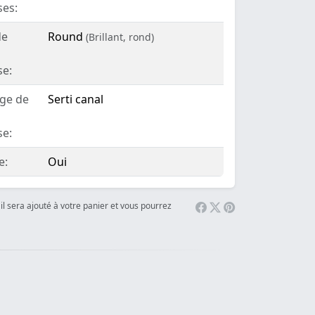
ses:
de
Round
(Brillant, rond)
se:
age de
Serti canal
se:
e:
Oui
il sera ajouté à votre panier et vous pourrez