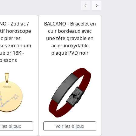
O - Zodiac /
BALCANO - Bracelet en
BALCANO - 
tif horoscope
cuir bordeaux avec
Bague uniqu
c pierres
une tête gravable en
inoxydab
ses zirconium
acier inoxydable
décoration e
ué or 18K -
plaqué PVD noir
plaqué 
oissons
r les bijoux
Voir les bijoux
Voir les 