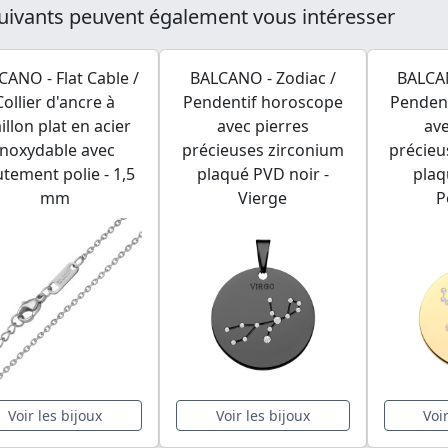
uivants peuvent également vous intéresser
CANO - Flat Cable /
BALCANO - Zodiac /
BALCAN
Collier d'ancre à
Pendentif horoscope
Penden
illon plat en acier
avec pierres
ave
inoxydable avec
précieuses zirconium
précieu
tement polie - 1,5
plaqué PVD noir -
plaq
mm
Vierge
P
Voir les bijoux
Voir les bijoux
Voi