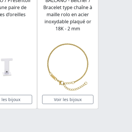
 / Présentoir
BALCANO - Belcher /
BALCANO - 
une paire de
Bracelet type chaîne à
lave / Bracel
es d’oreilles
maille rolo en acier
minér
inoxydable plaqué or
18K - 2 mm
r les bijoux
Voir les bijoux
Voir les 