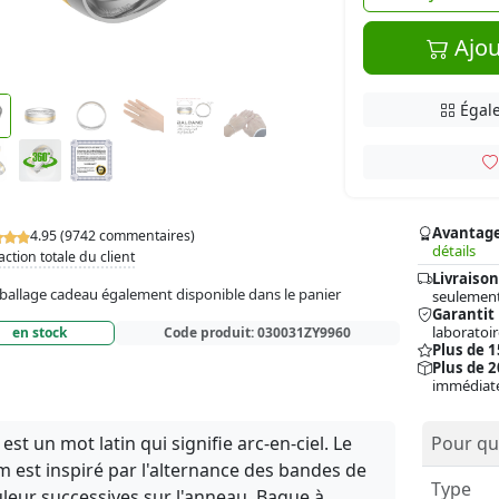
Ajou
Égale
Avantag
4.95 (9742 commentaires)
détails
action totale du client
Livraison
allage cadeau également disponible dans le panier
seulement
Garantit
laboratoir
en stock
Code produit:
030031ZY9960
Plus de 
Plus de 2
immédiat
s est un mot latin qui signifie arc-en-ciel. Le
Pour qui
 est inspiré par l'alternance des bandes de
Type
leur successives sur l'anneau. Bague à