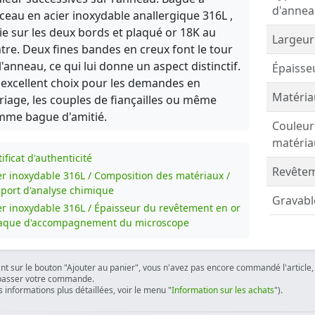
d'annea
ceau en acier inoxydable anallergique 316L ,
ie sur les deux bords et plaqué or 18K au
Largeur
tre. Deux fines bandes en creux font le tour
l'anneau, ce qui lui donne un aspect distinctif.
Épaisse
excellent choix pour les demandes en
Matéria
iage, les couples de fiançailles ou même
mme bague d'amitié.
Couleur
matéria
ificat d'authenticité
Revêtem
er inoxydable 316L / Composition des matériaux /
port d'analyse chimique
Gravabl
er inoxydable 316L / Épaisseur du revêtement en or
laque d'accompagnement du microscope
ant sur le bouton "Ajouter au panier", vous n'avez pas encore commandé l'article, 
passer votre commande.
 informations plus détaillées, voir le menu "
Information sur les achats
").