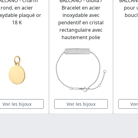
ALCANO - Charm
BALCANO - Giulia /
BALCANO
rond, en acier
Bracelet en acier
pour 
xydable plaqué or
inoxydable avec
boucl
18 K
pendentif en cristal
rectangulaire avec
hautement polie
Voir les bijoux
Voir les bijoux
Voi