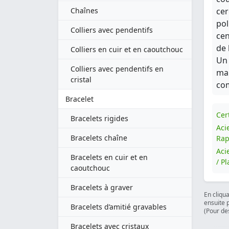
Chaînes
cer
pol
Colliers avec pendentifs
cen
de 
Colliers en cuir et en caoutchouc
Un 
Colliers avec pendentifs en
mar
cristal
co
Bracelet
Cert
Bracelets rigides
Aci
Bracelets chaîne
Rap
Aci
Bracelets en cuir et en
/ P
caoutchouc
Bracelets à graver
En cliqu
ensuite 
Bracelets d’amitié gravables
(Pour des
Bracelets avec cristaux