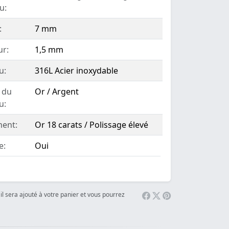
u:
:
7 mm
ur:
1,5 mm
u:
316L Acier inoxydable
 du
Or / Argent
u:
ent:
Or 18 carats / Polissage élevé
e:
Oui
il sera ajouté à votre panier et vous pourrez