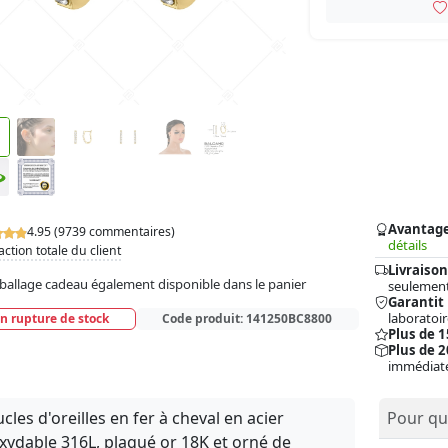
Avantag
4.95 (9739 commentaires)
détails
action totale du client
Livraison
allage cadeau également disponible dans le panier
seulement
Garantit
laboratoir
n rupture de stock
Code produit:
141250BC8800
Plus de 
Plus de 2
immédiat
cles d'oreilles en fer à cheval en acier
Pour qui
xydable 316L, plaqué or 18K et orné de