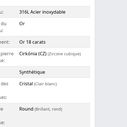
u:
316L Acier inoxydable
 du
Or
u:
ent:
Or 18 carats
 pierre
Cirkónia (CZ)
(Zircone cubique)
se:
Synthétique
 des
Cristal
(Clair blanc)
ses:
de
Round
(Brillant, rond)
se: