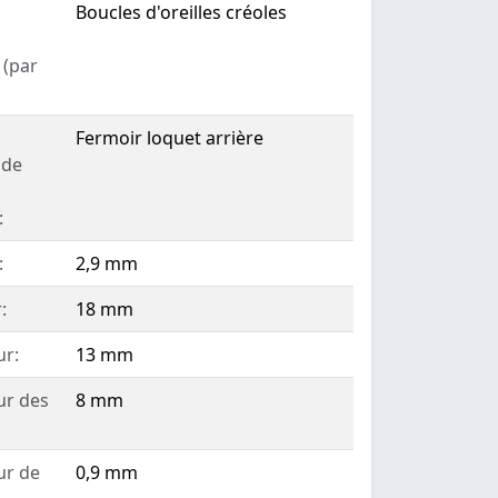
Boucles d'oreilles créoles
 (par
Fermoir loquet arrière
 de
:
:
2,9 mm
:
18 mm
ur:
13 mm
r des
8 mm
ur de
0,9 mm