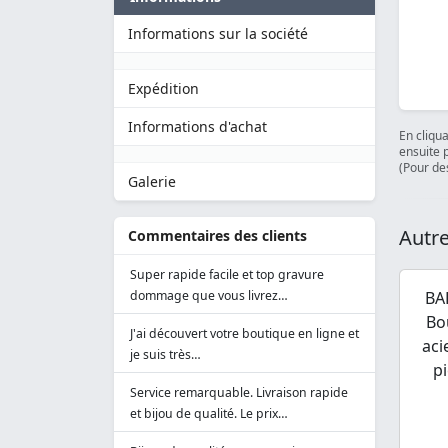
Informations sur la société
Expédition
Informations d'achat
En cliqu
ensuite 
(Pour des
Galerie
Autre
Commentaires des clients
Super rapide facile et top gravure
dommage que vous livrez…
BA
Bou
J'ai découvert votre boutique en ligne et
aci
je suis très…
p
Service remarquable. Livraison rapide
et bijou de qualité. Le prix…