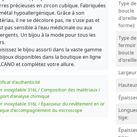
Type de
rres précieuses en zircon cubique. Fabriquées
boucle
métal hypoallergénique. Grâce à son
d'oreille
ériau, il ne se décolore pas, ne s'use pas et
forme):
st pas sensible à l'eau médicinale ou aux
ergents. Un bijou à la mode pour tous les
Type de
rs.
fermoir
isissez le bijou assorti dans la vaste gamme
boucle
bijoux disponibles dans la boutique en ligne
d'oreille
CANO et complétez votre allure.
Largeur
ificat d'authenticité
Hauteur
er inoxydable 316L / Composition des matériaux /
port d'analyse chimique
Épaisse
er inoxydable 316L / Épaisseur du revêtement en or
Longueu
laque d'accompagnement du microscope
tige:
Épaisse