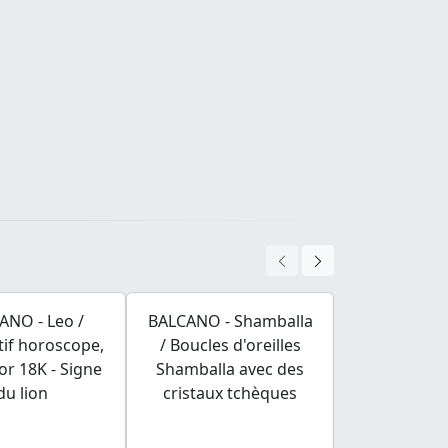
ANO - Leo /
BALCANO - Shamballa
BALCANO - 
if horoscope,
/ Boucles d'oreilles
Pendentif 
or 18K - Signe
Shamballa avec des
papillon 
du lion
cristaux tchèques
plaqué or 