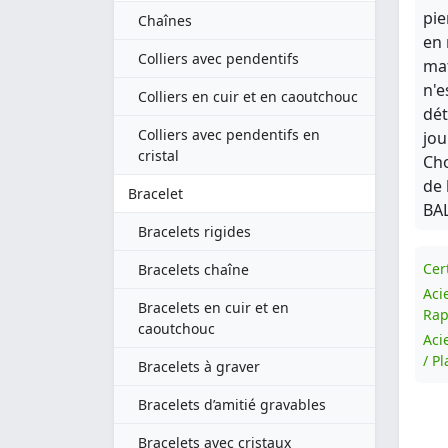
pie
Chaînes
en 
Colliers avec pendentifs
mat
n'e
Colliers en cuir et en caoutchouc
dét
Colliers avec pendentifs en
jou
cristal
Cho
de 
Bracelet
BAL
Bracelets rigides
Cert
Bracelets chaîne
Aci
Bracelets en cuir et en
Rap
caoutchouc
Aci
/ P
Bracelets à graver
Bracelets d’amitié gravables
Bracelets avec cristaux