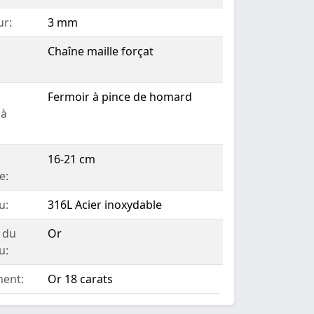
ur:
3 mm
Chaîne maille forçat
Fermoir à pince de homard
 à
16-21 cm
e:
u:
316L Acier inoxydable
 du
Or
u:
ent:
Or 18 carats