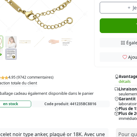
J
Égale
Ajou
Avantag
4.95 (9742 commentaires)
détails
action totale du client
Livraison
allage cadeau également disponible dans le panier
seulement
Garantit
laboratoir
en stock
Code produit:
441235BC8816
Plus de 
Plus de 2
immédiat
celet noir type anker, plaqué or 18K. Avec une
Pour qui