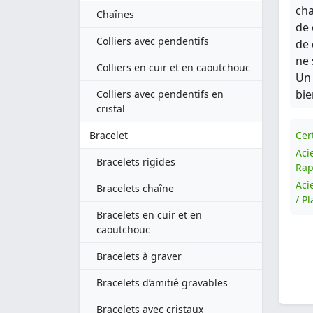
cha
Chaînes
de 
Colliers avec pendentifs
de 
ne 
Colliers en cuir et en caoutchouc
Un 
bie
Colliers avec pendentifs en
cristal
Bracelet
Cert
Aci
Bracelets rigides
Rap
Aci
Bracelets chaîne
/ P
Bracelets en cuir et en
caoutchouc
Bracelets à graver
Bracelets d’amitié gravables
Bracelets avec cristaux