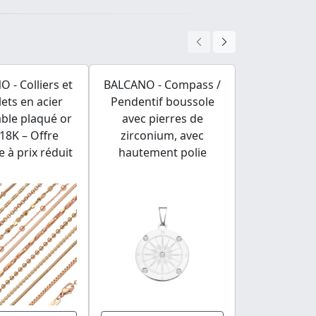
 - Colliers et
BALCANO - Compass /
BALCANO -
lets en acier
Pendentif boussole
Pendentif 
ble plaqué or
avec pierres de
inoxydable
18K – Offre
zirconium, avec
de cœur g
 à prix réduit
hautement polie
plaqué or 