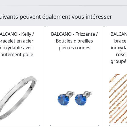
uivants peuvent également vous intéresser
ALCANO - Kelly /
BALCANO - Frizzante /
BALCANO
racelet en acier
Boucles d'oreilles
brace
inoxydable avec
pierres rondes
inoxyda
hautement polie
rose 
groupée