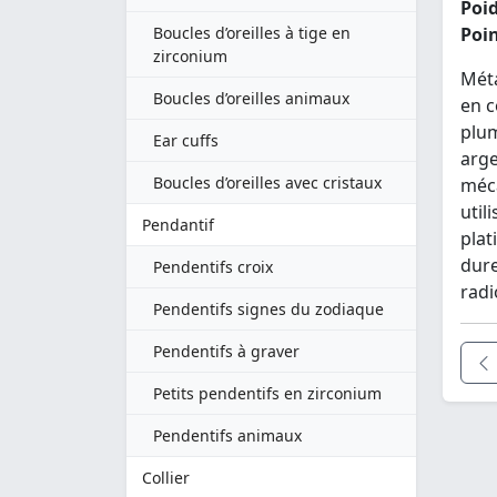
Poid
Boucles d’oreilles à tige en
Poin
zirconium
Méta
Boucles d’oreilles animaux
en c
plum
Ear cuffs
arge
Boucles d’oreilles avec cristaux
méca
util
Pendantif
plat
dure
Pendentifs croix
radi
Pendentifs signes du zodiaque
Pendentifs à graver
Petits pendentifs en zirconium
Pendentifs animaux
Collier