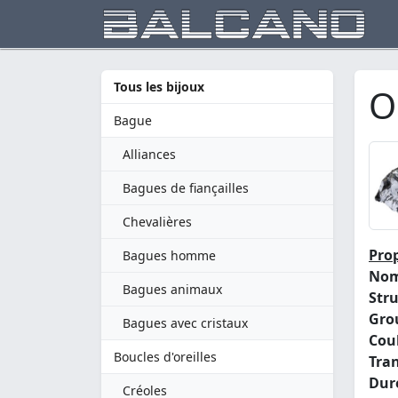
Tous les bijoux
O
Bague
Alliances
Bagues de fiançailles
Chevalières
Prop
Bagues homme
Nom
Bagues animaux
Stru
Gro
Bagues avec cristaux
Coul
Boucles d'oreilles
Tra
Dure
Créoles