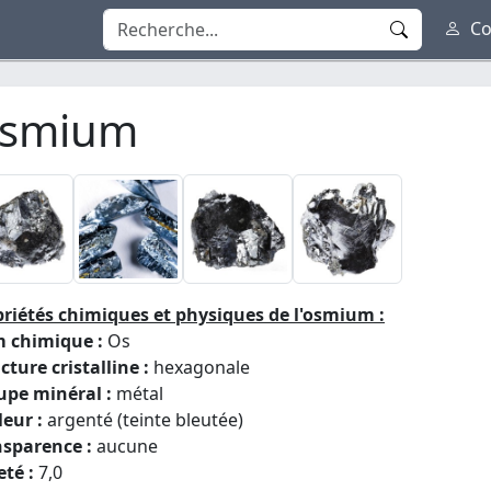
Co
smium
riétés chimiques et physiques de l'osmium :
 chimique :
Os
cture cristalline :
hexagonale
upe minéral :
métal
eur :
argenté (teinte bleutée)
nsparence :
aucune
té :
7,0