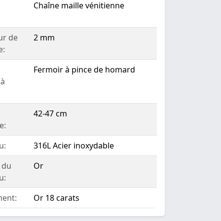
Chaîne maille vénitienne
ur de
2 mm
e:
Fermoir à pince de homard
 à
42-47 cm
e:
u:
316L Acier inoxydable
 du
Or
u:
ent:
Or 18 carats