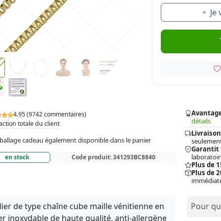
Je
Avantag
4.95 (9742 commentaires)
détails
action totale du client
Livraison
allage cadeau également disponible dans le panier
seulement
Garantit
laboratoir
en stock
Code produit:
341293BC8840
Plus de 
Plus de 2
immédiat
lier de type chaîne cube maille vénitienne en
Pour qui
er inoxydable de haute qualité, anti-allergène