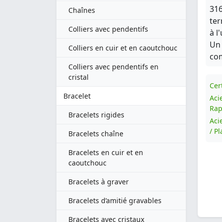
316
Chaînes
ter
Colliers avec pendentifs
à l
Un 
Colliers en cuir et en caoutchouc
com
Colliers avec pendentifs en
cristal
Cert
Bracelet
Aci
Rap
Bracelets rigides
Aci
/ P
Bracelets chaîne
Bracelets en cuir et en
caoutchouc
Bracelets à graver
Bracelets d’amitié gravables
Bracelets avec cristaux