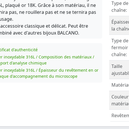
Type de
L, plaqué or 18K. Grâce à son matériau, il ne
chaîne:
nira pas, ne rouillera pas et ne se ternira pas
'usage.
Épaisse
accessoire classique et délicat. Peut être
la chaîn
biné avec d'autres bijoux BALCANO.
Type de
fermoir
ificat d'authenticité
chaîne:
er inoxydable 316L / Composition des matériaux /
port d'analyse chimique
Taille
er inoxydable 316L / Épaisseur du revêtement en or
ajustabl
laque d'accompagnement du microscope
Matéria
Couleur
matéria
Revêtem