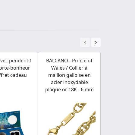
 avec pendentif
BALCANO - Prince of
BALCANO -
porte-bonheur
Wales / Collier à
Boucles d'
ffret cadeau
maillon galloise en
pendantes 
acier inoxydable
plaqué or 
plaqué or 18K - 6 mm