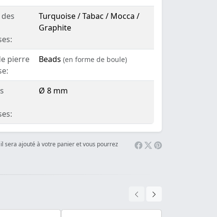
 des
Turquoise / Tabac / Mocca /
Graphite
ses:
e pierre
Beads
(en forme de boule)
se:
es
Ø 8 mm
ses:
il sera ajouté à votre panier et vous pourrez