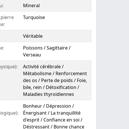
u:
Mineral
 pierre
Turquoise
se:
Véritable
e:
Poissons / Sagittaire /
Verseau
hysique):
Activité cérébrale /
Métabolisme / Renforcement
des os / Perte de poids / Foie,
bile, rein / Détoxification /
Maladies thyroïdiennes
Bonheur / Dépression /
logique):
Énergisant / La tranquillité
d'esprit / Confiance en soi /
Déstressant / Bonne chance