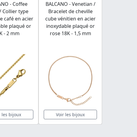
NO - Coffee
BALCANO - Venetian /
BALCANO -
/ Collier type
Bracelet de cheville
Collier e
e café en acier
cube vénitien en acier
inoxydable 
ble plaqué or
inoxydable plaqué or
en perle
K - 2 mm
rose 18K - 1,5 mm
hautemen
r les bijoux
Voir les bijoux
Voir les 