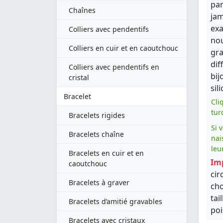
par
Chaînes
jam
exa
Colliers avec pendentifs
nou
Colliers en cuir et en caoutchouc
gra
dif
Colliers avec pendentifs en
bij
cristal
sil
Bracelet
Cli
tur
Bracelets rigides
Si 
Bracelets chaîne
nai
leu
Bracelets en cuir et en
Im
caoutchouc
cir
Bracelets à graver
cho
tai
Bracelets d’amitié gravables
poi
Bracelets avec cristaux