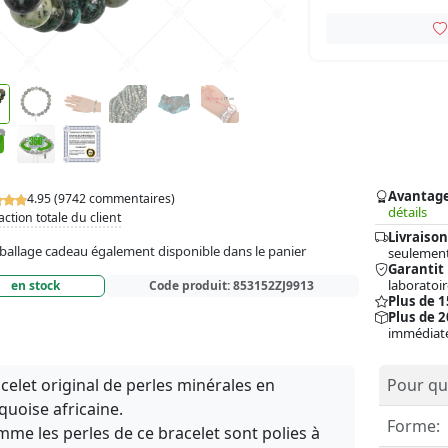
Avantag
4.95 (9742 commentaires)
détails
action totale du client
Livraison
allage cadeau également disponible dans le panier
seulement
Garantit
laboratoir
en stock
Code produit:
853152ZJ9913
Plus de 
Plus de 2
immédiat
celet original de perles minérales en
Pour qui
quoise africaine.
Forme:
me les perles de ce bracelet sont polies à