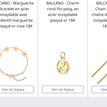
CANO - Marguerite
BALCANO - Charm
BALCA
 Bracelet en acier
rond Yin-yang, en
Chain 
inoxydable avec
acier inoxydable
chaîne d
dentif marguerite
plaqué or 18K
inoxyda
plaqué or rose 18K
18
Voir les bijoux
Voir les bijoux
Voi