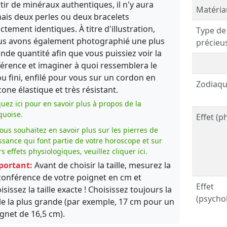
tir de minéraux authentiques, il n'y aura
Matéria
ais deux perles ou deux bracelets
ctement identiques. À titre d'illustration,
Type de
s avons également photographié une plus
précieu
nde quantité afin que vous puissiez voir la
férence et imaginer à quoi ressemblera le
ou fini, enfilé pour vous sur un cordon en
Zodiaqu
icone élastique et très résistant.
quez ici pour en savoir plus à propos de la
quoise.
Effet (p
vous souhaitez en savoir plus sur les pierres de
ssance qui font partie de votre horoscope et sur
rs effets physiologiques, veuillez cliquer ici.
portant:
Avant de choisir la taille, mesurez la
conférence de votre poignet en cm et
Effet
isissez la taille exacte ! Choisissez toujours la
(psycho
lle la plus grande (par exemple, 17 cm pour un
gnet de 16,5 cm).