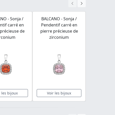
NO - Sonja /
BALCANO - Sonja /
BALCANO -
tif carré en
Pendentif carré en
Pendentif 
 précieuse de
pierre précieuse de
pierre pré
irconium
zirconium
zirco
r les bijoux
Voir les bijoux
Voir les 