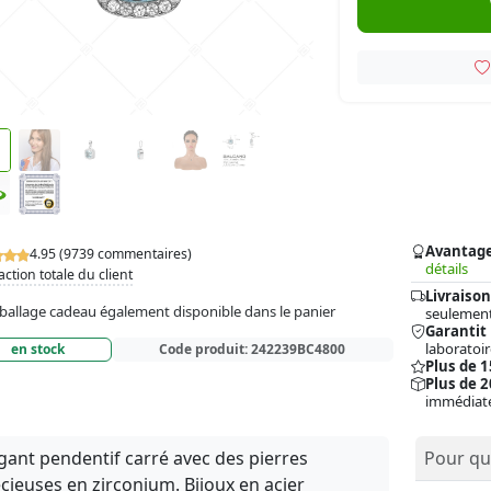
Avantag
4.95 (9739 commentaires)
détails
action totale du client
Livraison
allage cadeau également disponible dans le panier
seulement
Garantit
laboratoir
en stock
Code produit:
242239BC4800
Plus de 
Plus de 2
immédiat
gant pendentif carré avec des pierres
Pour qui
cieuses en zirconium. Bijoux en acier