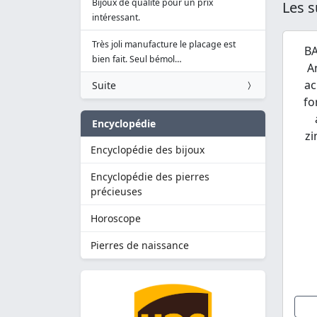
Bijoux de qualité pour un prix
Les s
intéressant.
Très joli manufacture le placage est
BA
bien fait. Seul bémol…
A
ac
Suite
fo
Encyclopédie
zi
Encyclopédie des bijoux
Encyclopédie des pierres
précieuses
Horoscope
Pierres de naissance