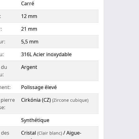
Carré
:
12 mm
:
21 mm
ur:
5,5 mm
u:
316L Acier inoxydable
 du
Argent
u:
ent:
Polissage élevé
 pierre
Cirkónia (CZ)
(Zircone cubique)
se:
Synthétique
 des
Cristal
/ Aigue-
(Clair blanc)