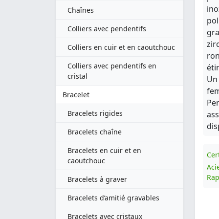
ino
Chaînes
pol
Colliers avec pendentifs
gra
zir
Colliers en cuir et en caoutchouc
ron
Colliers avec pendentifs en
éti
cristal
Un 
fe
Bracelet
Per
Bracelets rigides
ass
dis
Bracelets chaîne
Bracelets en cuir et en
Cert
caoutchouc
Aci
Rap
Bracelets à graver
Bracelets d’amitié gravables
Bracelets avec cristaux