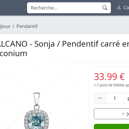
Co
ijoux
Pendantif
LCANO - Sonja / Pendentif carré e
rconium
33.99 €
1.7
point de fidélité 
J