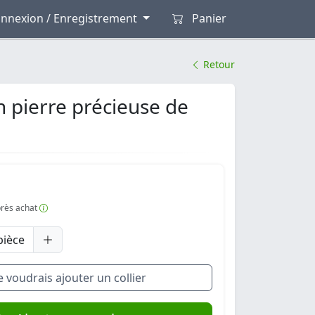
nnexion / Enregistrement
Panier
Retour
n pierre précieuse de
après achat
pièce
e voudrais ajouter un collier