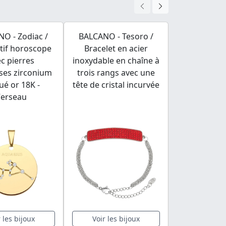
O - Zodiac /
BALCANO - Tesoro /
BALCANO - J
tif horoscope
Bracelet en acier
de bois vert
c pierres
inoxydable en chaîne à
de perle 
ses zirconium
trois rangs avec une
ué or 18K -
tête de cristal incurvée
Verseau
r les bijoux
Voir les bijoux
Voir les 