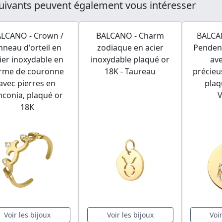
uivants peuvent également vous intéresser
LCANO - Crown /
BALCANO - Charm
BALCAN
nneau d'orteil en
zodiaque en acier
Penden
ier inoxydable en
inoxydable plaqué or
ave
rme de couronne
18K - Taureau
précieu
avec pierres en
plaq
nconia, plaqué or
18K
Voir les bijoux
Voir les bijoux
Voi