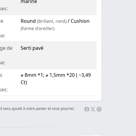
marine
ses:
de
Round
/ Cushion
(Brillant, rond)
(forme d'oreiller)
se:
age de
Serti pavé
se:
es
⌀ 8mm *1; ⌀ 1,5mm *20 ( ~3,49
Ct)
ses:
il sera ajouté à votre panier et vous pourrez