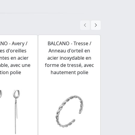
NO - Avery /
BALCANO - Tresse /
BALCANO - 
es d'oreilles
Anneau d'orteil en
Anneau d'o
tes en acier
acier inoxydable en
acier inox
ble, avec une
forme de tressé, avec
forme de 
ition polie
hautement polie
plaqué P