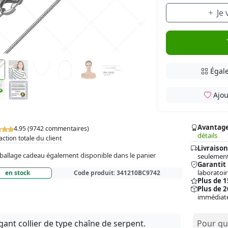
Je
Égale
Ajou
Avantag
4.95 (9742 commentaires)
détails
action totale du client
Livraison
allage cadeau également disponible dans le panier
seulement
Garantit
laboratoir
en stock
Code produit:
341210BC9742
Plus de 
Plus de 2
immédiat
gant collier de type chaîne de serpent.
Pour qui