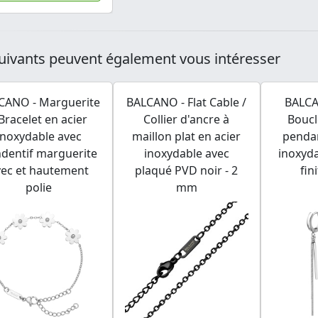
uivants peuvent également vous intéresser
CANO - Marguerite
BALCANO - Flat Cable /
BALCA
 Bracelet en acier
Collier d'ancre à
Boucl
inoxydable avec
maillon plat en acier
pendan
dentif marguerite
inoxydable avec
inoxyda
vec et hautement
plaqué PVD noir - 2
fin
polie
mm