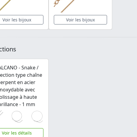
Voir les bijoux
Voir les bijoux
ctions
ALCANO - Snake /
lection type chaîne
serpent en acier
inoxydable avec
olissage à haute
brillance - 1 mm
Voir les détails