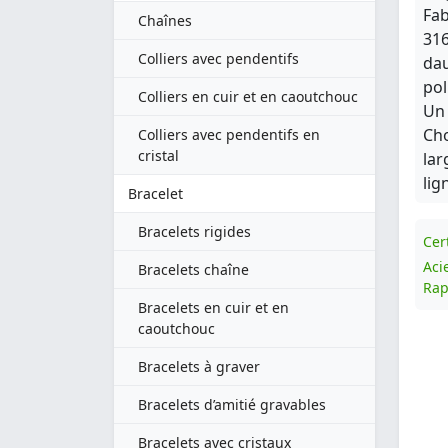
Fab
Chaînes
316
Colliers avec pendentifs
dau
pol
Colliers en cuir et en caoutchouc
Un 
Cho
Colliers avec pendentifs en
cristal
lar
lig
Bracelet
Bracelets rigides
Cert
Aci
Bracelets chaîne
Rap
Bracelets en cuir et en
caoutchouc
Bracelets à graver
Bracelets d’amitié gravables
Bracelets avec cristaux