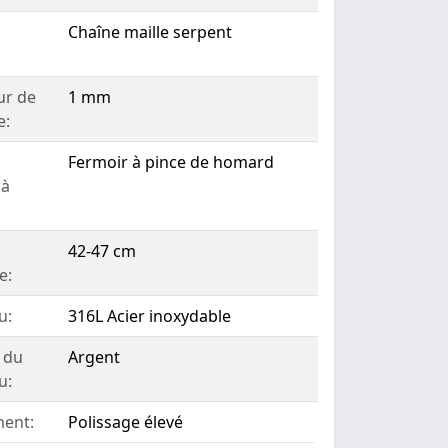
Chaîne maille serpent
ur de
1 mm
e:
Fermoir à pince de homard
 à
42-47 cm
e:
u:
316L Acier inoxydable
 du
Argent
u:
ent:
Polissage élevé