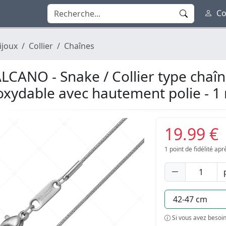
Co
ijoux
Collier
Chaînes
LCANO - Snake / Collier type chaîn
oxydable avec hautement polie - 
19.99 €
1
point de fidélité ap
Si vous avez besoin 