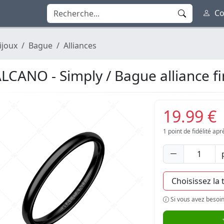
Co
ijoux
Bague
Alliances
LCANO - Simply / Bague alliance f
19.99 €
1
point de fidélité ap
Si vous avez besoin 