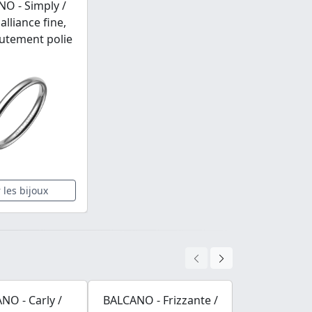
O - Simply /
alliance fine,
utement polie
r les bijoux
NO - Carly /
BALCANO - Frizzante /
BALCANO - 