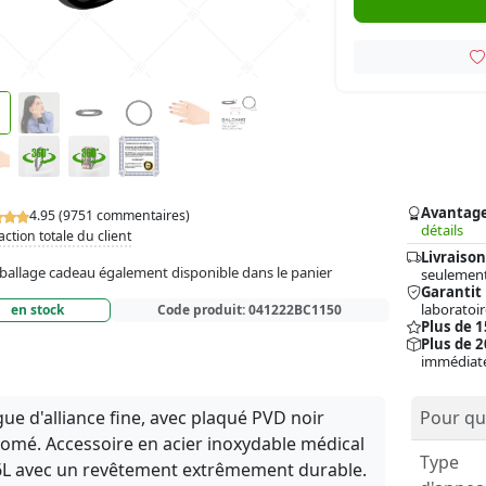
Avantag
4.95 (9751 commentaires)
détails
action totale du client
Livraison
allage cadeau également disponible dans le panier
seulement
Garantit
laboratoir
en stock
Code produit:
041222BC1150
Plus de 
Plus de 2
immédiat
ue d'alliance fine, avec plaqué PVD noir
Pour qui
omé. Accessoire en acier inoxydable médical
Type
L avec un revêtement extrêmement durable.