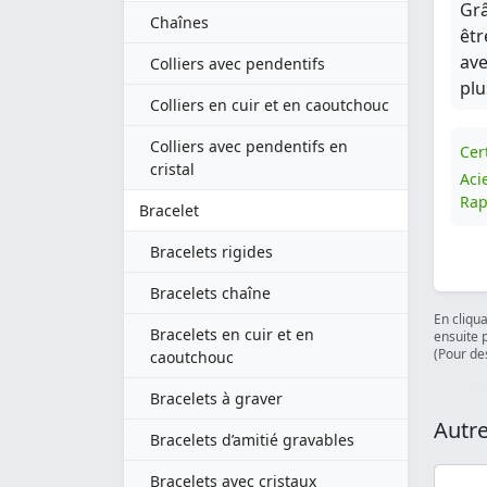
Grâ
Chaînes
êtr
ave
Colliers avec pendentifs
plu
Colliers en cuir et en caoutchouc
Colliers avec pendentifs en
Cert
cristal
Aci
Rap
Bracelet
Bracelets rigides
Bracelets chaîne
En cliqu
Bracelets en cuir et en
ensuite 
(Pour des
caoutchouc
Bracelets à graver
Autre
Bracelets d’amitié gravables
Bracelets avec cristaux