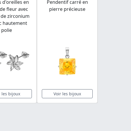
 d'oreilles en
Pendentif carré en
forme de tr
de fleur avec
pierre précieuse
cristaux, 
 de zirconium
inoxydable 
ec hautement
rose 
polie
r les bijoux
Voir les bijoux
Voir les 