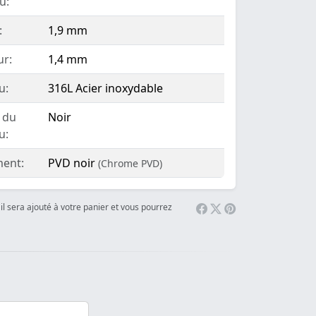
u:
:
1,9 mm
ur:
1,4 mm
u:
316L Acier inoxydable
 du
Noir
u:
ent:
PVD noir
(Chrome PVD)
il sera ajouté à votre panier et vous pourrez