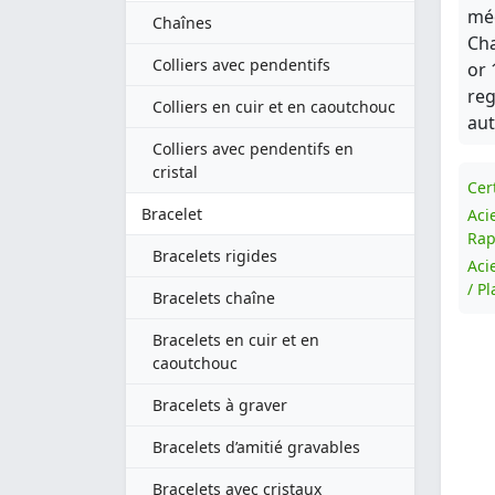
méd
Chaînes
Cha
Colliers avec pendentifs
or 
reg
Colliers en cuir et en caoutchouc
aut
Colliers avec pendentifs en
cristal
Cert
Bracelet
Aci
Rap
Bracelets rigides
Aci
/ P
Bracelets chaîne
Bracelets en cuir et en
caoutchouc
Bracelets à graver
Bracelets d’amitié gravables
Bracelets avec cristaux