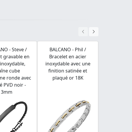
NO - Steve /
BALCANO - Phil /
BALCANO - Fl
t gravable en
Bracelet en acier
Bracelet de
 inoxydable,
inoxydable avec une
d'ancre à ma
aîne cube
finition satinée et
en acier i
nne ronde avec
plaqué or 18K
plaqué or 
é PVD noir -
m
3mm