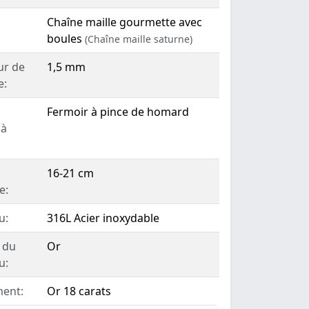
Chaîne maille gourmette avec
boules
(Chaîne maille saturne)
ur de
1,5 mm
e:
Fermoir à pince de homard
 à
16-21 cm
e:
u:
316L Acier inoxydable
 du
Or
u:
ent:
Or 18 carats