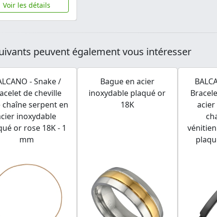
Voir les détails
uivants peuvent également vous intéresser
ALCANO - Snake /
Bague en acier
BALCA
acelet de cheville
inoxydable plaqué or
Bracele
 chaîne serpent en
18K
acier
acier inoxydable
ch
qué or rose 18K - 1
vénitie
mm
plaqu