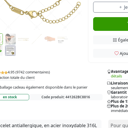
J
Égale
Ajou
Avantag
4.95 (9742 commentaires)
détails
action totale du client
Livraison
allage cadeau également disponible dans le panier
seulement
Garantit
laboratoir
en stock
Code produit:
441262BC8816
Plus de 
Plus de 2
immédiat
celet antiallergique, en acier inoxydable 316L
Pour qui