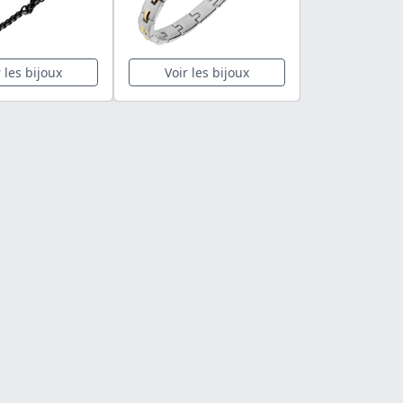
r les bijoux
Voir les bijoux
Voir les 