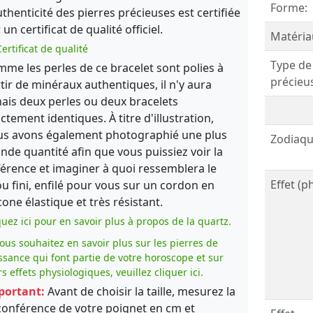
Forme:
uthenticité des pierres précieuses est certifiée
 un certificat de qualité officiel.
Matéria
ertificat de qualité
Type de
me les perles de ce bracelet sont polies à
précieu
tir de minéraux authentiques, il n'y aura
ais deux perles ou deux bracelets
ctement identiques. À titre d'illustration,
s avons également photographié une plus
Zodiaqu
nde quantité afin que vous puissiez voir la
férence et imaginer à quoi ressemblera le
Effet (p
ou fini, enfilé pour vous sur un cordon en
icone élastique et très résistant.
quez ici pour en savoir plus à propos de la quartz.
vous souhaitez en savoir plus sur les pierres de
ssance qui font partie de votre horoscope et sur
rs effets physiologiques, veuillez cliquer ici.
portant:
Avant de choisir la taille, mesurez la
conférence de votre poignet en cm et