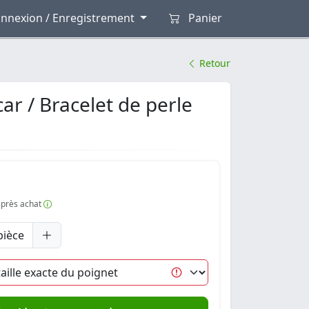
nnexion / Enregistrement
Panier
Retour
 ​/ Bracelet de perle
 après achat
pièce