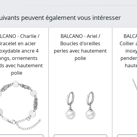
uivants peuvent également vous intéresser
LCANO - Charlie /
BALCANO - Ariel /
BALCA
racelet en acier
Boucles d'oreilles
Collier
oxydable ancre 4
perles avec hautement
inox
angs, ornements
polie
pendent
ds avec hautement
haut
polie