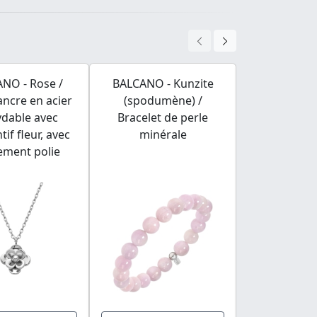
NO - Rose /
BALCANO - Kunzite
BALCANO - B
 ancre en acier
(spodumène) /
cuir brun f
ydable avec
Bracelet de perle
tête recta
if fleur, avec
minérale
gravable 
ement polie
inoxydable 
18