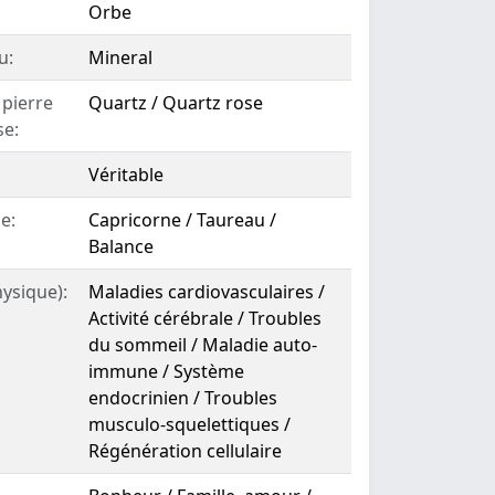
Orbe
u:
Mineral
 pierre
Quartz / Quartz rose
se:
Véritable
e:
Capricorne / Taureau /
Balance
hysique):
Maladies cardiovasculaires /
Activité cérébrale / Troubles
du sommeil / Maladie auto-
immune / Système
endocrinien / Troubles
musculo-squelettiques /
Régénération cellulaire