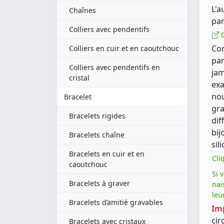
L'a
Chaînes
par
Colliers avec pendentifs
C
Com
Colliers en cuir et en caoutchouc
par
Colliers avec pendentifs en
jam
cristal
exa
nou
Bracelet
gra
Bracelets rigides
dif
bij
Bracelets chaîne
sil
Bracelets en cuir et en
Cli
caoutchouc
Si 
Bracelets à graver
nai
leu
Bracelets d’amitié gravables
Im
cir
Bracelets avec cristaux