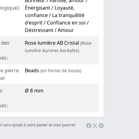
Bonheur / Famille, amour /
logique):
Énergisant / Loyauté,
confiance / La tranquillité
d'esprit / Confiance en soi /
Déstressant / Amour
 des
Rose lumière AB Cristal
(Rose
lumière Aurores boréales)
ses:
e pierre
Beads
(en forme de boule)
se:
es
Ø 8 mm
ses:
il sera ajouté à votre panier et vous pourrez