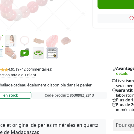
Avantag
4.95 (9742 commentaires)
détails
action totale du client
Livraison
allage cadeau également disponible dans le panier
seulement
Garantit
laboratoir
en stock
Code produit:
853098ZJ2813
Plus de 
Plus de 2
immédiat
celet original de perles minérales en quartz
Pour qui
e de Madagascar.