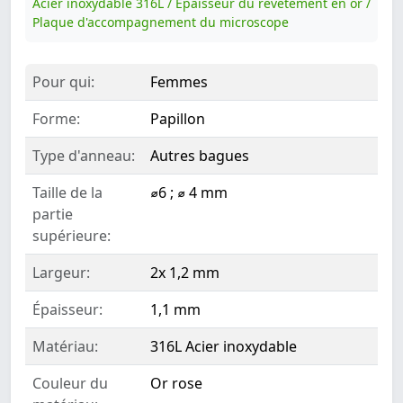
Acier inoxydable 316L / Épaisseur du revêtement en or /
Plaque d'accompagnement du microscope
Pour qui:
Femmes
Forme:
Papillon
Type d'anneau:
Autres bagues
Taille de la
⌀6 ; ⌀ 4 mm
partie
supérieure:
Largeur:
2x 1,2 mm
Épaisseur:
1,1 mm
Matériau:
316L Acier inoxydable
Couleur du
Or rose