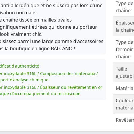
Type de
 anti-allergénique et ne s'usera pas lors d'une
chaîne:
lisation normale.
 chaîne tissée en mailles ovales
Épaisse
nifiquement étirées qui donne au porteur
la chaîn
look vraiment chic.
isissez parmi une large gamme d'accessoires
Type de
s la boutique en ligne BALCANO !
fermoir
chaîne:
ificat d'authenticité
Taille
er inoxydable 316L / Composition des matériaux /
ajustabl
port d'analyse chimique
er inoxydable 316L / Épaisseur du revêtement en or
Matéria
laque d'accompagnement du microscope
Couleur
matéria
Revêtem