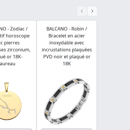
O - Zodiac /
BALCANO - Robin /
BALCANO - F
tif horoscope
Bracelet en acier
bois (fossile
c pierres
inoxydable avec
de perle 
ses zirconium,
incrustations plaquées
ué or 18K-
PVD noir et plaqué or
Taureau
18K