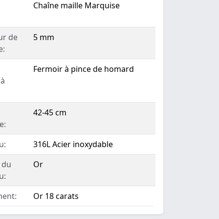
Chaîne maille Marquise
ur de
5 mm
e:
Fermoir à pince de homard
 à
42-45 cm
e:
u:
316L Acier inoxydable
 du
Or
u:
ent:
Or 18 carats