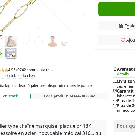
Égale
Ajou
Avantag
4.95 (9742 commentaires)
détails
action totale du client
Livraison
allage cadeau également disponible dans le panier
seulement
Garantit
laboratoir
en stock
Code produit:
341447BC8842
Plus de 
Plus de 2
immédiat
lier type chaîne marquise, plaqué or 18K.
Pour qui
essoire en acier inoxydable médical 316L, qui