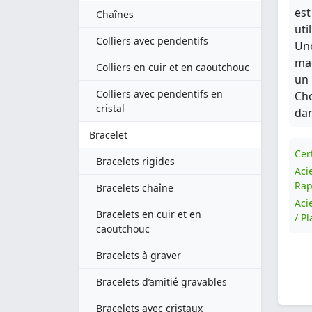
est
Chaînes
uti
Colliers avec pendentifs
Une
mag
Colliers en cuir et en caoutchouc
un 
Colliers avec pendentifs en
Cho
cristal
dan
Bracelet
Cert
Bracelets rigides
Aci
Rap
Bracelets chaîne
Aci
Bracelets en cuir et en
/ P
caoutchouc
Bracelets à graver
Bracelets d’amitié gravables
Bracelets avec cristaux