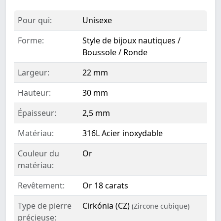
Pour qui:
Unisexe
Forme:
Style de bijoux nautiques /
Boussole / Ronde
Largeur:
22 mm
Hauteur:
30 mm
Épaisseur:
2,5 mm
Matériau:
316L Acier inoxydable
Couleur du
Or
matériau:
Revêtement:
Or 18 carats
Type de pierre
Cirkónia (CZ)
(Zircone cubique)
précieuse: