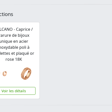
ctions
LCANO - Caprice /
Parure de bijoux
unique en acier
noxydable poli à
llettes et plaqué or
rose 18K
Voir les détails