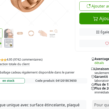
Ajouter a
Ajou
Égale
Avantag
4.95 (9742 commentaires)
détails
action totale du client
Livraison
allage cadeau également disponible dans le panier
seulement
Garantit
laboratoir
en stock
Code produit:
041201BC9650
Plus de 
Plus de 2
immédiat
ue unique avec surface étincelante, plaqué
Pour qui