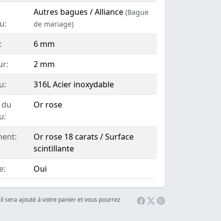
Autres bagues / Alliance
(Bague
u:
de mariage)
:
6 mm
ur:
2 mm
u:
316L Acier inoxydable
 du
Or rose
u:
ent:
Or rose 18 carats / Surface
scintillante
e:
Oui
il sera ajouté à votre panier et vous pourrez