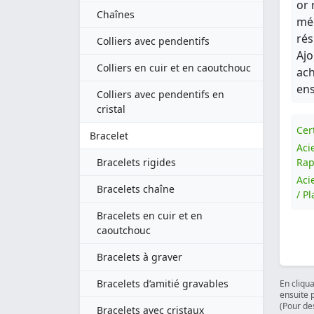
or 
Chaînes
méd
rés
Colliers avec pendentifs
Ajo
Colliers en cuir et en caoutchouc
ach
ens
Colliers avec pendentifs en
cristal
Cert
Bracelet
Aci
Bracelets rigides
Rap
Aci
Bracelets chaîne
/ P
Bracelets en cuir et en
caoutchouc
Bracelets à graver
Bracelets d’amitié gravables
En cliqu
ensuite 
(Pour des
Bracelets avec cristaux