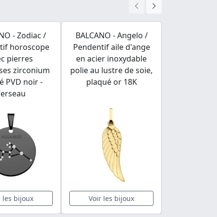
O - Zodiac /
BALCANO - Angelo /
BALCANO - J
tif horoscope
Pendentif aile d'ange
de dragon /
c pierres
en acier inoxydable
de perle 
ses zirconium
polie au lustre de soie,
é PVD noir -
plaqué or 18K
Verseau
r les bijoux
Voir les bijoux
Voir les 