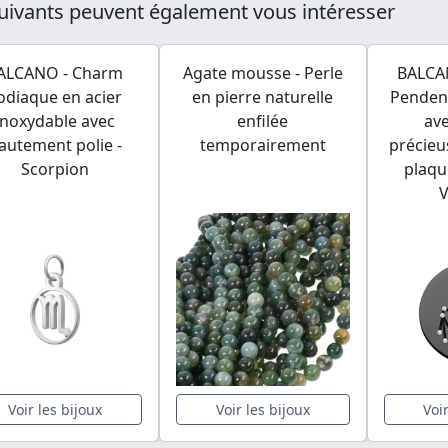
uivants peuvent également vous intéresser
ALCANO - Charm
Agate mousse - Perle
BALCAN
odiaque en acier
en pierre naturelle
Penden
inoxydable avec
enfilée
ave
autement polie -
temporairement
précieu
Scorpion
plaqu
Voir les bijoux
Voir les bijoux
Voi