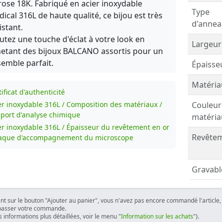
rose 18K. Fabriqué en acier inoxydable
Type
ical 316L de haute qualité, ce bijou est très
d'annea
istant.
utez une touche d'éclat à votre look en
Largeur
etant des bijoux BALCANO assortis pour un
emble parfait.
Épaisse
Matéria
ificat d'authenticité
er inoxydable 316L / Composition des matériaux /
Couleur
port d'analyse chimique
matéria
er inoxydable 316L / Épaisseur du revêtement en or
Revêtem
laque d'accompagnement du microscope
Gravabl
ant sur le bouton "Ajouter au panier", vous n'avez pas encore commandé l'article, 
passer votre commande.
 informations plus détaillées, voir le menu "
Information sur les achats
").