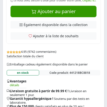
Si vous avez besoin d'aide pour trouver votre taille,
cliquez ici
.
Ajouter au panier
Également disponible dans la collection
Ajouter à la liste de souhaits
4.95 (9742 commentaires)
Satisfaction totale du client
Emballage cadeau également disponible dans le panier
en stock
Code produit:
441218BC8818
Avantages
détails
Livraison gratuite à partir de 99.99 € !
Livraison en
seulement 1 jour.
Garantit hypoallergénique !
Soutenu par des tests en
laboratoire.
Plus de 150 000
clients satisfaits en plus de 20 ans !