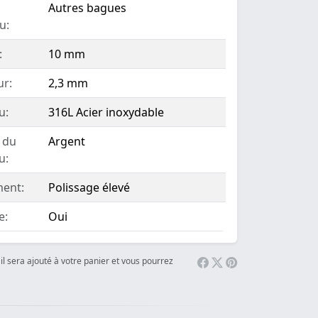
Autres bagues
u:
:
10 mm
ur:
2,3 mm
u:
316L Acier inoxydable
 du
Argent
u:
ent:
Polissage élevé
e:
Oui
il sera ajouté à votre panier et vous pourrez