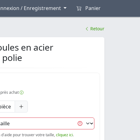
nnexion / Enregistrement
Panier
Retour
ules en acier
 polie
 après achat
pièce
d'aide pour trouver votre taille,
cliquez ici
.