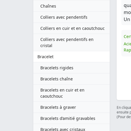
qua
Chaînes
mot
Colliers avec pendentifs
Un 
Colliers en cuir et en caoutchouc
Cert
Colliers avec pendentifs en
Aci
cristal
Rap
Bracelet
Bracelets rigides
Bracelets chaîne
Bracelets en cuir et en
caoutchouc
Bracelets à graver
En cliqu
ensuite 
(Pour des
Bracelets d’amitié gravables
Bracelets avec cristaux