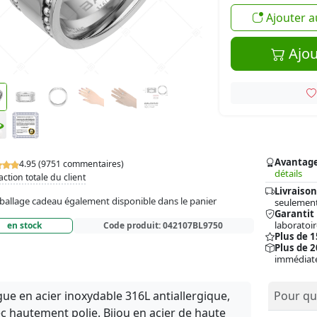
Ajouter a
Ajou
Avantag
4.95 (9751 commentaires)
détails
action totale du client
Livraison
allage cadeau également disponible dans le panier
seulement
Garantit
laboratoir
en stock
Code produit:
042107BL9750
Plus de 
Plus de 2
immédiat
ue en acier inoxydable 316L antiallergique,
Pour qui
c hautement polie. Bijou en acier de haute