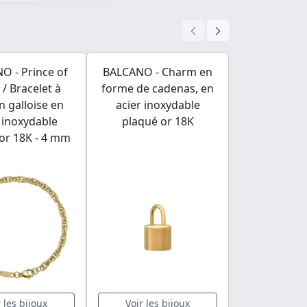
O - Prince of
BALCANO - Charm en
BALCANO -
 / Bracelet à
forme de cadenas, en
Collier fan
n galloise en
acier inoxydable
acier ino
 inoxydable
plaqué or 18K
plaqué or 
or 18K - 4 mm
m
r les bijoux
Voir les bijoux
Voir les 