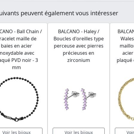
uivants peuvent également vous intéresser
CANO - Ball Chain /
BALCANO - Haley /
BALCAN
racelet maille de
Boucles d'oreilles type
Wales
baies en acier
perceuse avec pierres
maillo
inoxydable avec
précieuses en
acier
aqué PVD noir - 3
zirconium
plaqué 
mm
Voir les bijoux
Voir les bijoux
Voi