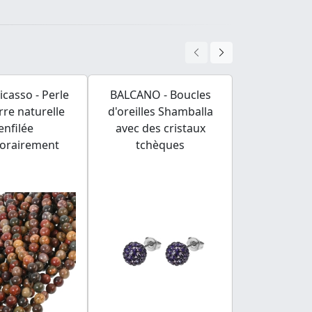
icasso - Perle
BALCANO - Boucles
BALCANO 
rre naturelle
d'oreilles Shamballa
zodiaque 
enfilée
avec des cristaux
inoxydab
orairement
tchèques
hautement
Vers