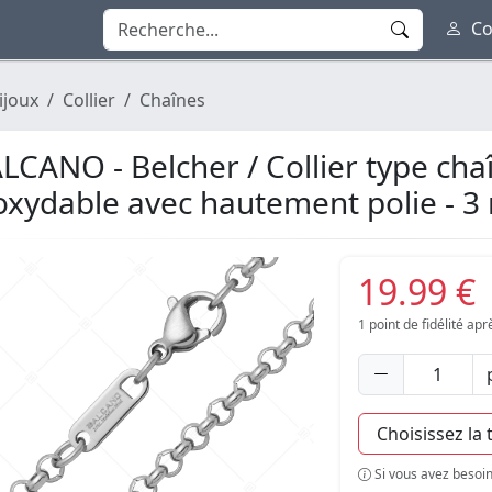
Co
ijoux
Collier
Chaînes
LCANO - Belcher / Collier type chaî
oxydable avec hautement polie - 
19.99 €
1
point de fidélité ap
Si vous avez besoin 