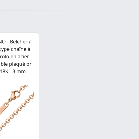
O - Belcher /
 type chaîne à
 rolo en acier
ble plaqué or
 18K - 3 mm