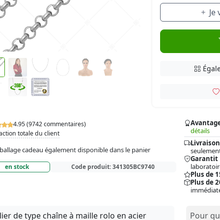
Je
Égale
Avantag
4.95 (9742 commentaires)
détails
action totale du client
Livraison
allage cadeau également disponible dans le panier
seulement
Garantit
laboratoir
en stock
Code produit:
341305BC9740
Plus de 
Plus de 2
immédiat
lier de type chaîne à maille rolo en acier
Pour qui