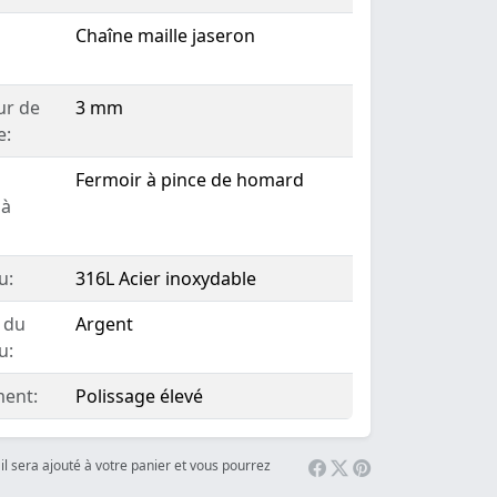
Chaîne maille jaseron
ur de
3 mm
e:
Fermoir à pince de homard
 à
u:
316L Acier inoxydable
 du
Argent
u:
ent:
Polissage élevé
il sera ajouté à votre panier et vous pourrez