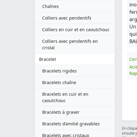
ino
Chaînes
fer
Colliers avec pendentifs
arg
Un 
Colliers en cuir et en caoutchouc
qui
BA
Colliers avec pendentifs en
cristal
Bracelet
Cert
Aci
Bracelets rigides
Rap
Bracelets chaîne
Bracelets en cuir et en
caoutchouc
Bracelets à graver
Bracelets d’amitié gravables
En cliqu
ensuite 
Bracelets avec cristaux