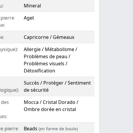
u:
Mineral
 pierre
Aget
se:
e:
Capricorne / Gémeaux
hysique):
Allergie / Métabolisme /
Problèmes de peau /
Problèmes visuels /
Détoxification
Succès / Protéger / Sentiment
logique):
de sécurité
 des
Mocca / Cristal Dorado /
Ombre dorée en cristal
ses:
e pierre
Beads
(en forme de boule)