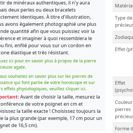
tir de minéraux authentiques, il n'y aura
Matéria
ais deux perles ou deux bracelets
ctement identiques. À titre d'illustration,
Type de
s avons également photographié une plus
précieu
nde quantité afin que vous puissiez voir la
Zodiaqu
férence et imaginer à quoi ressemblera le
ou fini, enfilé pour vous sur un cordon en
Effet (p
icone élastique et très résistant.
quez ici pour en savoir plus à propos de la pierre
cieuse agate.
vous souhaitez en savoir plus sur les pierres de
ssance qui font partie de votre horoscope et sur
Effet
rs effets physiologiques, veuillez cliquer ici.
(psycho
portant:
Avant de choisir la taille, mesurez la
Couleur
conférence de votre poignet en cm et
pierres
isissez la taille exacte ! Choisissez toujours la
précieu
lle la plus grande (par exemple, 17 cm pour un
gnet de 16,5 cm).
Forme d