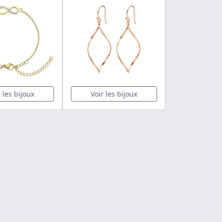
r les bijoux
Voir les bijoux
Voir les 