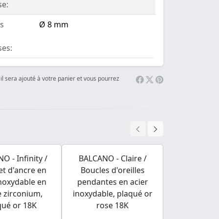
se:
es
Ø 8 mm
ses:
il sera ajouté à votre panier et vous pourrez
O - Infinity /
BALCANO - Claire /
BALCANO - 
et d'ancre en
Boucles d'oreilles
Bague de fi
inoxydable en
pendantes en acier
solitaire 
e zirconium,
inoxydable, plaqué or
rose 18K av
qué or 18K
rose 18K
précieuse 