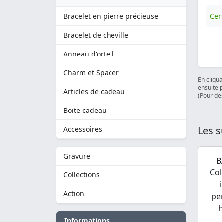
Bracelet en pierre précieuse
Cert
Bracelet de cheville
Anneau d'orteil
Charm et Spacer
En cliqu
ensuite 
Articles de cadeau
(Pour des
Boite cadeau
Les s
Accessoires
Gravure
B
Col
Collections
Action
pe
Informations