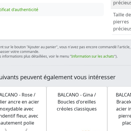
précieu
ificat d'authenticité
Taille d
pierres
précieu
ant sur le bouton "Ajouter au panier", vous n'avez pas encore commandé l'article, 
passer votre commande.
 informations plus détaillées, voir le menu "
Information sur les achats
").
uivants peuvent également vous intéresser
ALCANO - Rose /
BALCANO - Gina /
BALCAN
lier ancre en acier
Boucles d'oreilles
Bracel
inoxydable avec
créoles classiques
acier 
ndentif fleur, avec
pierr
hautement polie
pla