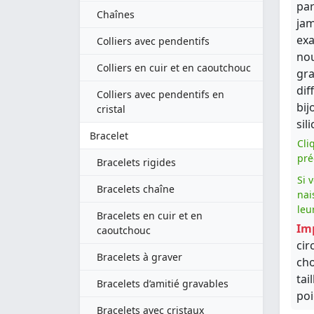
par
Chaînes
jam
exa
Colliers avec pendentifs
nou
Colliers en cuir et en caoutchouc
gra
dif
Colliers avec pendentifs en
bij
cristal
sil
Bracelet
Cli
pré
Bracelets rigides
Si 
Bracelets chaîne
nai
leu
Bracelets en cuir et en
Im
caoutchouc
cir
Bracelets à graver
cho
tai
Bracelets d’amitié gravables
poi
Bracelets avec cristaux