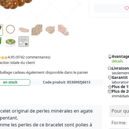
Avantag
4.95 (9742 commentaires)
détails
action totale du client
Livraison
allage cadeau également disponible dans le panier
seulement
Garantit
laboratoir
en stock
Code produit:
853009ZJ6613
Plus de 
Plus de 2
immédiat
celet original de perles minérales en agate
Pour qui
pentant.
Forme:
me les perles de ce bracelet sont polies à