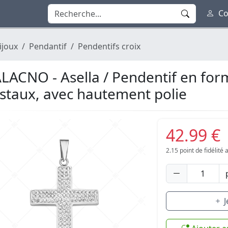
Co
ijoux
Pendantif
Pendentifs croix
LACNO - Asella / Pendentif en for
istaux, avec hautement polie
42.99 €
2.15
point de fidélité
J