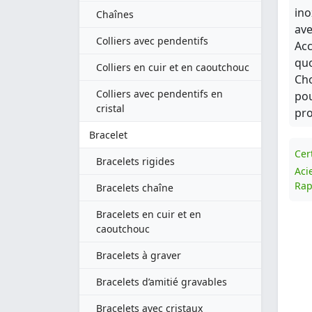
ino
Chaînes
ave
Colliers avec pendentifs
Acc
quo
Colliers en cuir et en caoutchouc
Cho
Colliers avec pendentifs en
pou
cristal
pro
Bracelet
Cert
Bracelets rigides
Aci
Rap
Bracelets chaîne
Bracelets en cuir et en
caoutchouc
Bracelets à graver
Bracelets d’amitié gravables
Bracelets avec cristaux