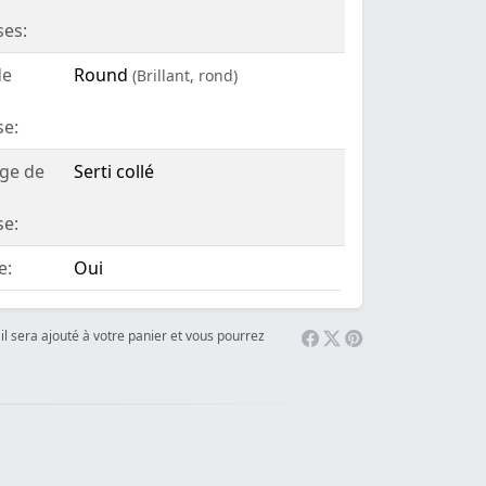
ses:
de
Round
(Brillant, rond)
se:
age de
Serti collé
se:
e:
Oui
il sera ajouté à votre panier et vous pourrez