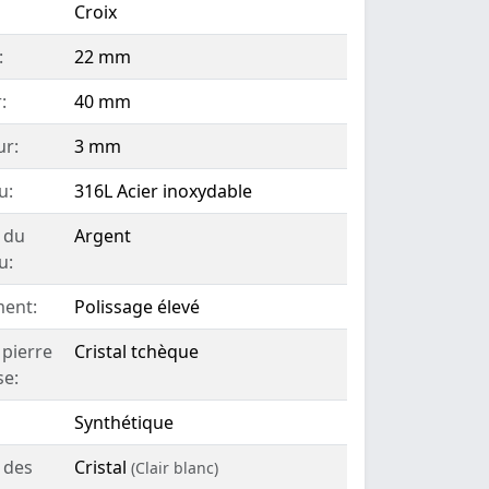
Croix
:
22 mm
:
40 mm
ur:
3 mm
u:
316L Acier inoxydable
 du
Argent
u:
ent:
Polissage élevé
 pierre
Cristal tchèque
se:
Synthétique
 des
Cristal
(Clair blanc)