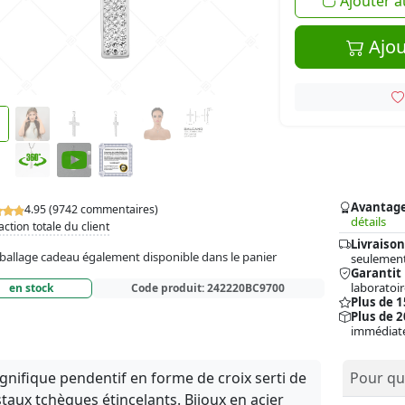
Ajouter a
Ajou
Avantag
4.95 (9742 commentaires)
détails
action totale du client
Livraison
allage cadeau également disponible dans le panier
seulement
Garantit
laboratoir
en stock
Code produit:
242220BC9700
Plus de 
Plus de 2
immédiat
nifique pendentif en forme de croix serti de
Pour qui
staux tchèques étincelants. Bijoux en acier