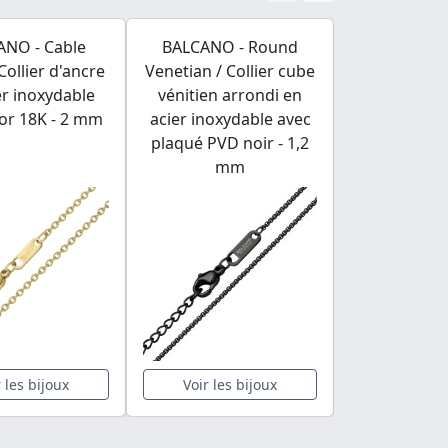
ANO - Cable
BALCANO - Round
BALCANO - Fl
Collier d'ancre
Venetian / Collier cube
Collier d
er inoxydable
vénitien arrondi en
maillon pla
or 18K - 2 mm
acier inoxydable avec
inoxydab
plaqué PVD noir - 1,2
hautement p
mm
m
r les bijoux
Voir les bijoux
Voir les 